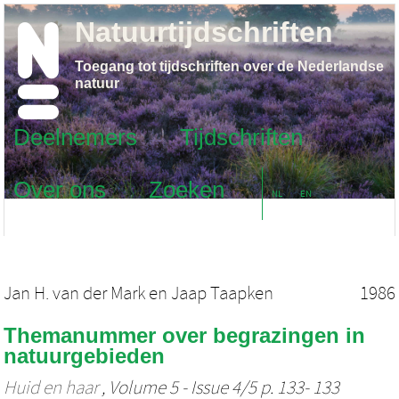
Natuurtijdschriften
Toegang tot tijdschriften over de Nederlandse
natuur
Deelnemers
Tijdschriften
Over ons
Zoeken
NL
EN
Jan H. van der Mark
en
Jaap Taapken
1986
Themanummer over begrazingen in
natuurgebieden
Huid en haar
, Volume 5 - Issue 4/5 p. 133- 133