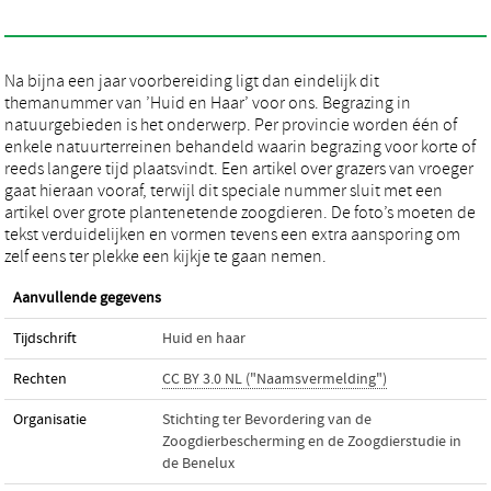
Na bijna een jaar voorbereiding ligt dan eindelijk dit
themanummer van ’Huid en Haar’ voor ons. Begrazing in
natuurgebieden is het onderwerp. Per provincie worden één of
enkele natuurterreinen behandeld waarin begrazing voor korte of
reeds langere tijd plaatsvindt. Een artikel over grazers van vroeger
gaat hieraan vooraf, terwijl dit speciale nummer sluit met een
artikel over grote plantenetende zoogdieren. De foto’s moeten de
tekst verduidelijken en vormen tevens een extra aansporing om
zelf eens ter plekke een kijkje te gaan nemen.
Aanvullende gegevens
Tijdschrift
Huid en haar
Rechten
CC BY 3.0 NL ("Naamsvermelding")
Organisatie
Stichting ter Bevordering van de
Zoogdierbescherming en de Zoogdierstudie in
de Benelux