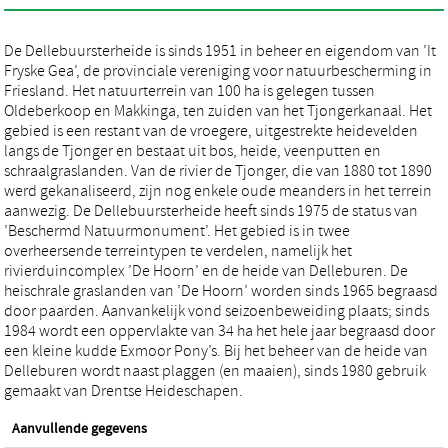
De Dellebuursterheide is sinds 1951 in beheer en eigendom van ’It
Fryske Gea’, de provinciale vereniging voor natuurbescherming in
Friesland. Het natuurterrein van 100 ha is gelegen tussen
Oldeberkoop en Makkinga, ten zuiden van het Tjongerkanaal. Het
gebied is een restant van de vroegere, uitgestrekte heidevelden
langs de Tjonger en bestaat uit bos, heide, veenputten en
schraalgraslanden. Van de rivier de Tjonger, die van 1880 tot 1890
werd gekanaliseerd, zijn nog enkele oude meanders in het terrein
aanwezig. De Dellebuursterheide heeft sinds 1975 de status van
’Beschermd Natuurmonument’. Het gebied is in twee
overheersende terreintypen te verdelen, namelijk het
rivierduincomplex ’De Hoorn’ en de heide van Delleburen. De
heischrale graslanden van ’De Hoorn’ worden sinds 1965 begraasd
door paarden. Aanvankelijk vond seizoenbeweiding plaats; sinds
1984 wordt een oppervlakte van 34 ha het hele jaar begraasd door
een kleine kudde Exmoor Pony’s. Bij het beheer van de heide van
Delleburen wordt naast plaggen (en maaien), sinds 1980 gebruik
gemaakt van Drentse Heideschapen.
Aanvullende gegevens