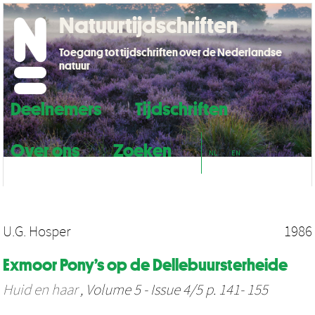
Natuurtijdschriften
Toegang tot tijdschriften over de Nederlandse
natuur
Deelnemers
Tijdschriften
Over ons
Zoeken
NL
EN
U.G. Hosper
1986
Exmoor Pony’s op de Dellebuursterheide
Huid en haar
, Volume 5 - Issue 4/5 p. 141- 155