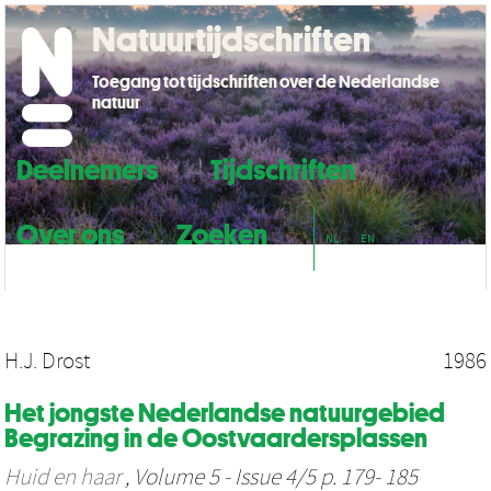
Natuurtijdschriften
Toegang tot tijdschriften over de Nederlandse
natuur
Deelnemers
Tijdschriften
Over ons
Zoeken
NL
EN
H.J. Drost
1986
Het jongste Nederlandse natuurgebied
Begrazing in de Oostvaardersplassen
Huid en haar
, Volume 5 - Issue 4/5 p. 179- 185