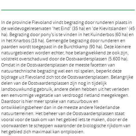
In de provincie Flevoland vindt begrazing door runderen plaats in
de weidevogelreservaten ’het Eind’ (35 ha) en ’de Kievitslanden’ (45
ha). Begrazing door pony’s is te vinden in het Kuinderbos (60 ha) en
in het Knarbos (18 ha). Gemengde begrazing door runderen en
paarden wordt toegepast in de Burchtkamp (90 ha). Deze kleinere
natuurgebieden worden echter, hoe belangwekkend ze ook zijn,
volstrekt overschaduwd door de Oostvaardersplassen (5.600 ha).
Omdat in de Oostvaardersplassen de meeste facetten van
natuurtechnische begrazing wel een rol spelen, beperkt deze
bijdrage uit Flevoland zich tot de Oostvaardersplassen. Belangrijke
delen van de Oostvaardersplassen zijn nog in tijdelijk
landbouwkundig gebruik, andere delen hebben uit het verleden
een eenvormige vegetatie van verdroogd rietland meegekregen.
Daardoor is hier meer sprake van natuurbouw en
ontwikkelingsbeheer dan in de meeste andere Nederlandse
natuurterreinen. Het beheer van de Oostvaardersplassen staat
vooral voor de taak om van het gebied iets te maken, door er de
voorwaarden te scheppen waaronder de biologische rijkdom van
het gebied zich maximaal kan ontplooien.