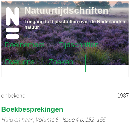
Natuurtijdschriften
Toegang tot tijdschriften over de Nederlandse
natuur
Deelnemers
Tijdschriften
Over ons
Zoeken
NL
EN
onbekend
1987
Boekbesprekingen
Huid en haar
, Volume 6 - Issue 4 p. 152- 155