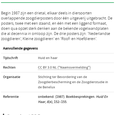
Begin 1987 zijn een drietal, elkaar deels in diersoorten
overlappende zoogdierposters door één uitgeverij uitgebracht. De
posters, twee met een staand, en één met een liggend formaat,
doen qua opzet sterk denken aan de bekende vogelwandplaten
die al decennia in omloop zijn. De drie posters zijn: ’Nederlandse
zoogdieren’, Kleine zoogdieren’ en ’Roof- en Hoefdieren’.
Aanvullende gegevens
Tijdschrift
Huid en haar
Rechten
CC BY 3.0 NL ("Naamsvermelding")
Organisatie
Stichting ter Bevordering van de
Zoogdierbescherming en de Zoogdierstudie in
de Benelux
Referentie
onbekend. (1987). Boekbesprekingen.
Huid En
Haar
,
6
(4), 152–155.