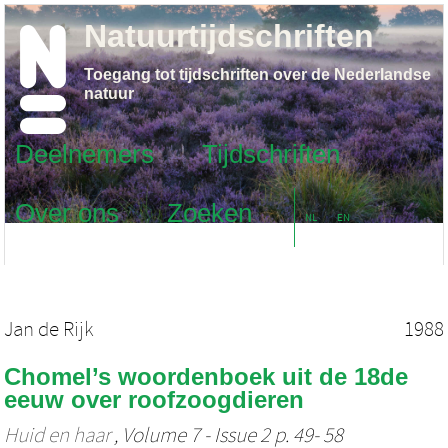
Natuurtijdschriften
Toegang tot tijdschriften over de Nederlandse
natuur
Deelnemers
Tijdschriften
Over ons
Zoeken
NL
EN
Jan de Rijk
1988
Chomel’s woordenboek uit de 18de
eeuw over roofzoogdieren
Huid en haar
, Volume 7 - Issue 2 p. 49- 58