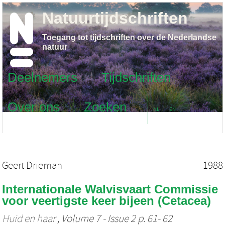
Natuurtijdschriften
Toegang tot tijdschriften over de Nederlandse
natuur
Deelnemers
Tijdschriften
Over ons
Zoeken
NL
EN
Geert Drieman
1988
Internationale Walvisvaart Commissie
voor veertigste keer bijeen (Cetacea)
Huid en haar
, Volume 7 - Issue 2 p. 61- 62