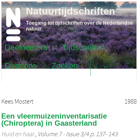
Natuurtijdschriften
Toegang tot tijdschriften over de Nederlandse
natuur
Deelnemers
Tijdschriften
Over ons
Zoeken
NL
EN
Kees Mostert
1988
Een vleermuizeninventarisatie
(Chiroptera) in Gaasterland
Huid en haar
, Volume 7 - Issue 3/4 p. 137- 143