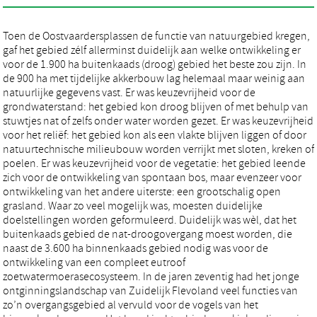
Toen de Oostvaardersplassen de functie van natuurgebied kregen,
gaf het gebied zélf allerminst duidelijk aan welke ontwikkeling er
voor de 1.900 ha buitenkaads (droog) gebied het beste zou zijn. In
de 900 ha met tijdelijke akkerbouw lag helemaal maar weinig aan
natuurlijke gegevens vast. Er was keuzevrijheid voor de
grondwaterstand: het gebied kon droog blijven of met behulp van
stuwtjes nat of zelfs onder water worden gezet. Er was keuzevrijheid
voor het reliëf: het gebied kon als een vlakte blijven liggen of door
natuurtechnische milieubouw worden verrijkt met sloten, kreken of
poelen. Er was keuzevrijheid voor de vegetatie: het gebied leende
zich voor de ontwikkeling van spontaan bos, maar evenzeer voor
ontwikkeling van het andere uiterste: een grootschalig open
grasland. Waar zo veel mogelijk was, moesten duidelijke
doelstellingen worden geformuleerd. Duidelijk was wèl, dat het
buitenkaads gebied de nat-droogovergang moest worden, die
naast de 3.600 ha binnenkaads gebied nodig was voor de
ontwikkeling van een compleet eutroof
zoetwatermoerasecosysteem. In de jaren zeventig had het jonge
ontginningslandschap van Zuidelijk Flevoland veel functies van
zo’n overgangsgebied al vervuld voor de vogels van het