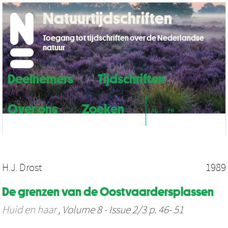
Natuurtijdschriften
Toegang tot tijdschriften over de Nederlandse
natuur
Deelnemers
Tijdschriften
Over ons
Zoeken
NL
EN
H.J. Drost
1989
De grenzen van de Oostvaardersplassen
Huid en haar
, Volume 8 - Issue 2/3 p. 46- 51