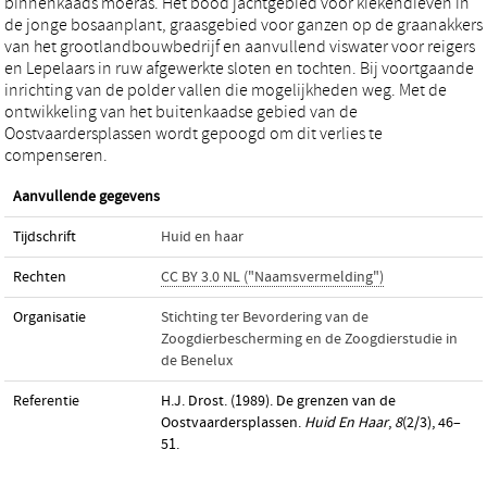
binnenkaads moeras. Het bood jachtgebied voor kiekendieven in
de jonge bosaanplant, graasgebied voor ganzen op de graanakkers
van het grootlandbouwbedrijf en aanvullend viswater voor reigers
en Lepelaars in ruw afgewerkte sloten en tochten. Bij voortgaande
inrichting van de polder vallen die mogelijkheden weg. Met de
ontwikkeling van het buitenkaadse gebied van de
Oostvaardersplassen wordt gepoogd om dit verlies te
compenseren.
Aanvullende gegevens
Tijdschrift
Huid en haar
Rechten
CC BY 3.0 NL ("Naamsvermelding")
Organisatie
Stichting ter Bevordering van de
Zoogdierbescherming en de Zoogdierstudie in
de Benelux
Referentie
H.J. Drost. (1989). De grenzen van de
Oostvaardersplassen.
Huid En Haar
,
8
(2/3), 46–
51.