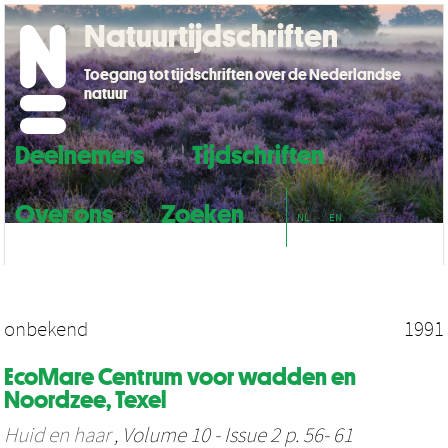
Natuurtijdschriften
Toegang tot tijdschriften over de Nederlandse
natuur
Deelnemers
Tijdschriften
Over ons
Zoeken
NL
EN
onbekend
1991
EcoMare Centrum voor wadden en
Noordzee, Texel
Huid en haar
, Volume 10 - Issue 2 p. 56- 61