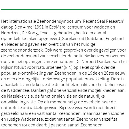
Het internationale Zeehondensymposium 'Recent Seal Research’
dat op 3 en 4 mei 1991 in EcoMare, centrum voor wadden en
Noordzee, De Koog, Texel is gehouden, heeft een aantal
opmerkelijke zaken opgeleverd. Sprekers uit Duitsland, Engeland
en Nederland gaven een overzicht van het huidige
zeehondenonderzoek. Ook werd gesproken over de gevolgen voor
de zeehondenstand van verschillende politieke keuzes en over het
nut van het opvangen van Zeehonden. Dr. Norbert Dankers van het
Rijksinstituut voor Natuurbeheer (RIN) op Texel sprak over de
populatie-ontwikkeling van Zeehonden in de 19de en 20ste eeuw
en over de mogelijke toekomstige populatieontwikkeling. Deze is
afhankelijk van de keuze die de politiek maakt voor het beheer van
de Waddenzee. Dankers gaf drie verschillende mogelijkheden aan:
de klassieke visie, de functionele visie en de natuurlijke
ontwikkelingsvisie. Op dit moment neigt de overheid naar de
natuurlijke ontwikkelingsvisie. Bij deze visie wordt niet direct
gestreefd naar een vast aantal Zeehonden, maar naar een schone
en rustige Waddenzee, zodat het aantal Zeehonden vanzelf zal
toenemen tot een daarbij passend aantal Zeehonden.