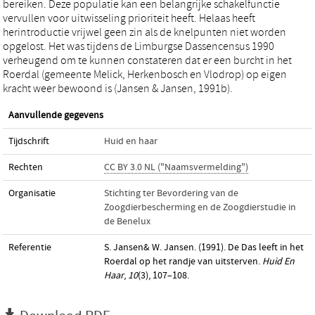
bereiken. Deze populatie kan een belangrijke schakelfunctie
vervullen voor uitwisseling prioriteit heeft. Helaas heeft
herintroductie vrijwel geen zin als de knelpunten niet worden
opgelost. Het was tijdens de Limburgse Dassencensus 1990
verheugend om te kunnen constateren dat er een burcht in het
Roerdal (gemeente Melick, Herkenbosch en Vlodrop) op eigen
kracht weer bewoond is (Jansen & Jansen, 1991b).
Aanvullende gegevens
Tijdschrift
Huid en haar
Rechten
CC BY 3.0 NL ("Naamsvermelding")
Organisatie
Stichting ter Bevordering van de
Zoogdierbescherming en de Zoogdierstudie in
de Benelux
Referentie
S. Jansen& W. Jansen. (1991). De Das leeft in het
Roerdal op het randje van uitsterven.
Huid En
Haar
,
10
(3), 107–108.