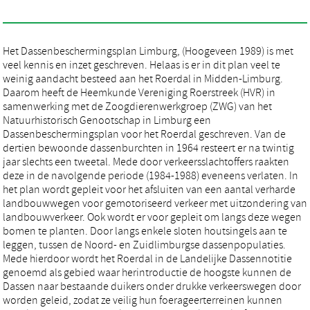
Het Dassenbeschermingsplan Limburg, (Hoogeveen 1989) is met
veel kennis en inzet geschreven. Helaas is er in dit plan veel te
weinig aandacht besteed aan het Roerdal in Midden-Limburg.
Daarom heeft de Heemkunde Vereniging Roerstreek (HVR) in
samenwerking met de Zoogdierenwerkgroep (ZWG) van het
Natuurhistorisch Genootschap in Limburg een
Dassenbeschermingsplan voor het Roerdal geschreven. Van de
dertien bewoonde dassenburchten in 1964 resteert er na twintig
jaar slechts een tweetal. Mede door verkeersslachtoffers raakten
deze in de navolgende periode (1984-1988) eveneens verlaten. In
het plan wordt gepleit voor het afsluiten van een aantal verharde
landbouwwegen voor gemotoriseerd verkeer met uitzondering van
landbouwverkeer. Ook wordt er voor gepleit om langs deze wegen
bomen te planten. Door langs enkele sloten houtsingels aan te
leggen, tussen de Noord- en Zuidlimburgse dassenpopulaties.
Mede hierdoor wordt het Roerdal in de Landelijke Dassennotitie
genoemd als gebied waar herintroductie de hoogste kunnen de
Dassen naar bestaande duikers onder drukke verkeerswegen door
worden geleid, zodat ze veilig hun foerageerterreinen kunnen