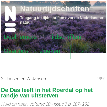
Natuurtijdschriften
Toegang tot tijdschriften over de Nederlandse
natuur
Deelnemers
Tijdschriften
Over ons
Zoeken
NL
EN
S. Jansen
en
W. Jansen
1991
De Das leeft in het Roerdal op het
randje van uitsterven
Huid en haar
, Volume 10 - Issue 3 p. 107- 108