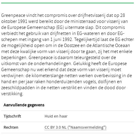
Greenpeace vindt het compromis over drijfnetvisserij dat op 28
oktober 1991 werd bereikt door de ministerraad voor visserij van
de Europese Gemeenschap (EG) uitermate slap. Dit compromis
verbiedt het gebruik van drijfnetten in EG-wateren en door EG-
schepen met ingang van 1 juni 1992. Tegelijkertijd laat de EG echter
de mogelijkheid open om in de Oostzee en de Atlantische Oceaan
met deze kwalijke vorm van visserij door te gaan, zij het met enkele
beperkingen. Greenpeace is daarom teleurgesteld over de
uitkomst van de onderhandelingen. Gelukkig heeft de Europese
Gemeenschap nu wel erkend dat deze vorm van visserij moet
verdwijnen: de kilometerslange netten werken overbevissing in de
hand en per jaar raken honderduizenden vogels, dolfijnen en
zeeschildpadden in de netten verstrikt en vinden de dood door
verstikking.
Aanvullende gegevens
Tijdschrift
Huid en haar
Rechten
CC BY 3.0 NL ("Naamsvermelding")