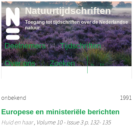
Natuurtijdschriften
Toegang tot tijdschriften over de Nederlandse
natuur
Deelnemers
Tijdschriften
Over ons
Zoeken
NL
EN
onbekend
1991
Europese en ministeriële berichten
Huid en haar
, Volume 10 - Issue 3 p. 132- 135