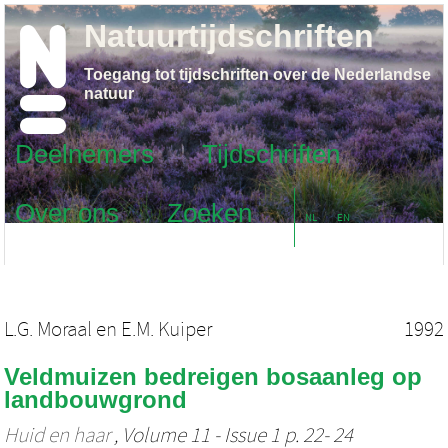
Natuurtijdschriften
Toegang tot tijdschriften over de Nederlandse
natuur
Deelnemers
Tijdschriften
Over ons
Zoeken
NL
EN
L.G. Moraal
en
E.M. Kuiper
1992
Veldmuizen bedreigen bosaanleg op
landbouwgrond
Huid en haar
, Volume 11 - Issue 1 p. 22- 24