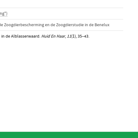
ng")
 de Zoogdierbescherming en de Zoogdierstudie in de Benelux
n in de Alblasserwaard.
Huid En Haar
,
11
(1), 35–43.