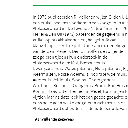
In 1973 publiceerden R. Meijer en wijlen G. den Uil,
juli 1988 tot en met 12 oktober 1991, een periode dus
een artikel over het voorkomen van zoogdieren in 
van ruim drie jaar, werden daartoe op verschillen
Alblasserwaard in ’De Levende Natuur’ nummer 76
manieren gegevens verzameld. Allereerst werd lang
Meijer & Den Uil (1973) baseerden de gegevens in 
de wegen van de Alblasserwaard regelmatig n
artikel op braakbalvondsten, het gebruik van
verkeersslachtoffers gezocht, die spijtig genoeg ook in
klapvalletjes, eerdere publikaties en mededelinge
groten getale werden gevonden. Van vrijwel alle in d
van derden. Meijer & Den Uil troffen de volgende
Alblassserwaard aangetroffen diersoorten werden
zoogdieren tijdens hun onderzoek in de
verkeersslachtoffers gevonden. Ten tweede werden
Alblasserwaard aan: Mol, Bosspitsmuis,
een aantal malen braakballen verzameld op een
Dwergspitsmuis, Waterspitsmuis, Huisspitsmuis, Eg
houtkade ten noordoosten van Goudriaan en op 
vleermuizen, Rosse Woelmuis, Noordse Woelmuis,
kerkhof in Gorinchem. Een derde belangrijke bron van
Aardmuis, Veldmuis, Woelrat, Ondergrondse
informatie vormden de zogenaamde
Woelmuis, Bosmuis, Dwergmuis, Bruine Rat, Huism
zichtwaarnemingen. Hiermee werd met name 
Konijn, Haas, Otter, Hermelijn, Wezel, Bunzing en R
voorkomen van de wat groter zoogdieren vastgeste
Vijftien jaar na dato leek het een goede gedachte 
Ten vierde bleken krantepublikaties en publikaties 
eens na te gaan welke zoogdieren zich thans in de
natuurbeschermingtijdschriften en dergelijke
Alblasserwaard ophouden. Tijdens de periode van
Aanvullende gegevens