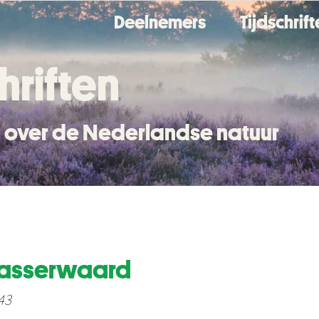
Deelnemers
Tijdschrif
hriften
en over de Nederlandse natuur
blasserwaard
 43