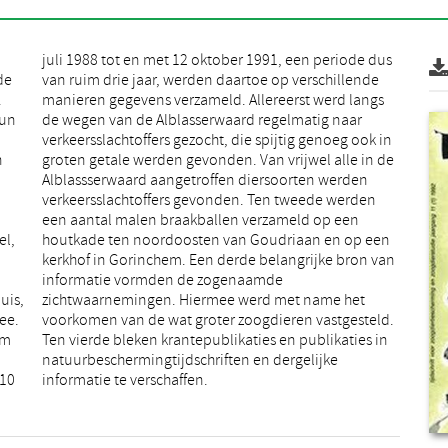
de
de
.
s
hun
aar
n
e
el,
een
uis,
het
ee.
ld.
om
in
 10
informatie te verschaffen.