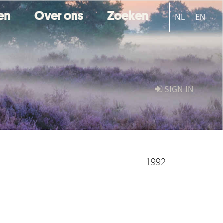
ten
Over ons
Zoeken
NL
EN
SIGN IN
1992