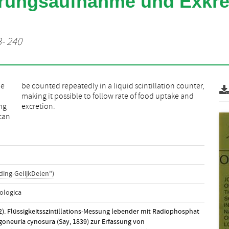
rungsaufnahme und Exkret
3- 240
ae
r,
ing
excretion.
 can
ing-GelijkDelen")
ologica
72). Flüssigkeitsszintillations-Messung lebender mit Radiophosphat
goneuria cynosura (Say, 1839) zur Erfassung von