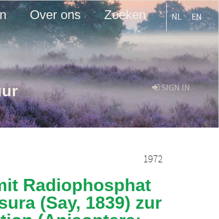
en
Over ons
Zoeken
NL
EN
uur
SIGN IN
1972
 mit Radiophosphat
sura (Say, 1839) zur