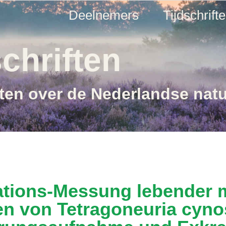
Deelnemers
Tijdschrift
chriften
ften over de Nederlandse nat
llations-Messung lebender
en von Tetragoneuria cyno