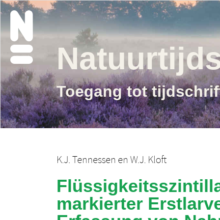
Natuurtijds
Toegang tot tijdschri
K.J. Tennessen
en
W.J. Kloft
Flüssigkeitsszinti
markierter Erstlarv