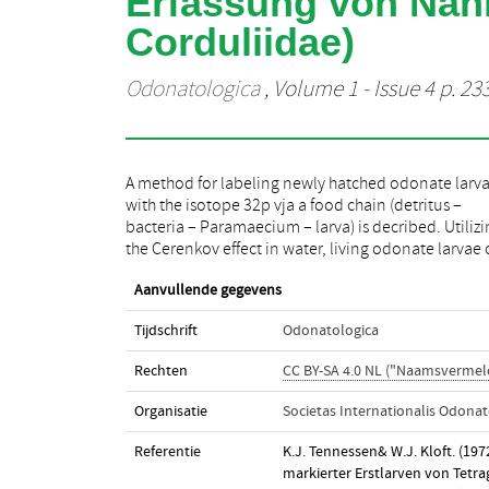
Erfassung von Nah
Corduliidae)
Odonatologica
, Volume 1 - Issue 4 p. 23
A method for labeling newly hatched odonate larv
be counted repeatedly in a liquid scintillation counte
with the isotope 32p vja a food chain (detritus –
making it possible to follow rate of food uptake and
bacteria – Paramaecium – larva) is decribed. Utiliz
the Cerenkov effect in water, living odonate larvae
Aanvullende gegevens
Tijdschrift
Odonatologica
Rechten
CC BY-SA 4.0 NL ("Naamsvermeld
Organisatie
Societas Internationalis Odonat
Referentie
K.J. Tennessen& W.J. Kloft. (19
markierter Erstlarven von Tetra