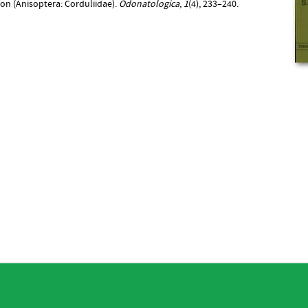
n (Anisoptera: Corduliidae).
Odonatologica
,
1
(4), 233–240.