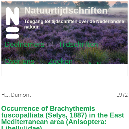
Natuurtijdschriften
Toegang tot tijdschriften over de Nederlandse
natuur
Deelnemers
Tijdschriften
Over ons
Zoeken
NL
EN
H.J. Dumont
1972
Occurrence of Brachythemis
fuscopalliata (Selys, 1887) in the East
Mediterranean area (Anisoptera:
Libellulidae)