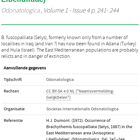
Odonatologica
, Volume 1 - Issue 4 p. 241- 244
B. fuscopalliata (Selys), formerly known only from a number of
localities in Iraq (and Iran ?) has now been found in Adana (Turkey)
and Hula (Israel). The East Mediterranean populations are probably
relicts and in danger of extinction.
Aanvullende gegevens
Tijdschrift
Odonatologica
Rechten
CC BY-SA 4.0 NL ("Naamsvermelding-
GelijkDelen")
Organisatie
Societas Internationalis Odonatologica
Referentie
H.J. Dumont. (1972). Occurrence of
Brachythemis fuscopalliata (Selys, 1887) in the
East Mediterranean area (Anisoptera:
Libellulidae).
Odonatologica
,
1
(4), 241–244.