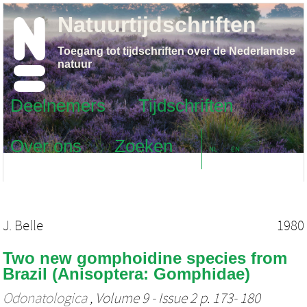
Natuurtijdschriften
Toegang tot tijdschriften over de Nederlandse
natuur
Deelnemers
Tijdschriften
Over ons
Zoeken
NL
EN
J. Belle
1980
Two new gomphoidine species from
Brazil (Anisoptera: Gomphidae)
Odonatologica
, Volume 9 - Issue 2 p. 173- 180