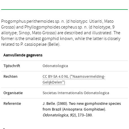
Progomphus perithemoides sp. n. (d holotypc: Utiariti, Mato
Grosso) and Phyllogomphoides cepheus sp. n. (d holotype, 9
allotype; Sinop, Mato Grosso) are described and illustrated. The
former is the smallest gomphid known, while the latter is closely
related to P. cassiopeiae (Belle).
Aanvullende gegevens
Tijdschrift
Odonatologica
Rechten
CC BY-SA 4.0 NL ("Naamsvermelding-
GelijkDelen")
Organisatie
Societas Internationalis Odonatologica
Referentie
J. Belle. (1980). Two new gomphoidine species
from Brazil (Anisoptera: Gomphidae).
Odonatologica
,
9
(2), 173–180.