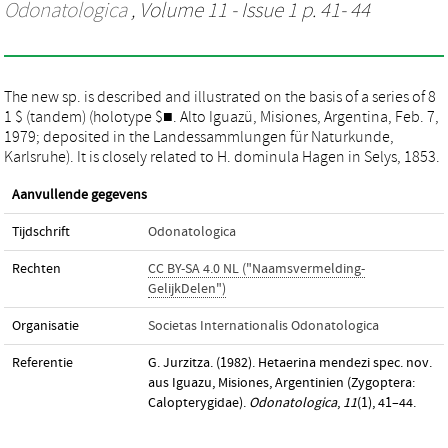
Odonatologica
, Volume 11 - Issue 1 p. 41- 44
The new sp. is described and illustrated on the basis of a series of 8
1 $ (tandem) (holotype $■. Alto Iguazü, Misiones, Argentina, Feb. 7,
1979; deposited in the Landessammlungen für Naturkunde,
Karlsruhe). It is closely related to H. dominula Hagen in Selys, 1853.
Aanvullende gegevens
Tijdschrift
Odonatologica
Rechten
CC BY-SA 4.0 NL ("Naamsvermelding-
GelijkDelen")
Organisatie
Societas Internationalis Odonatologica
Referentie
G. Jurzitza. (1982). Hetaerina mendezi spec. nov.
aus Iguazu, Misiones, Argentinien (Zygoptera:
Calopterygidae).
Odonatologica
,
11
(1), 41–44.