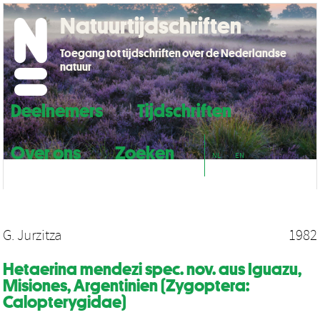
Natuurtijdschriften
Toegang tot tijdschriften over de Nederlandse
natuur
Deelnemers
Tijdschriften
Over ons
Zoeken
NL
EN
G. Jurzitza
1982
Hetaerina mendezi spec. nov. aus Iguazu,
Misiones, Argentinien (Zygoptera:
Calopterygidae)