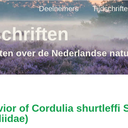
Deelnemers
Tijdschrift
chriften
ften over de Nederlandse nat
or of Cordulia shurtleffi
iidae)