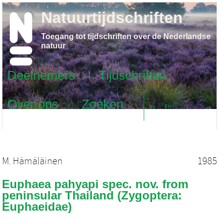
Natuurtijdschriften
Toegang tot tijdschriften over de Nederlandse
natuur
Deelnemers
Tijdschriften
Over ons
Zoeken
NL
EN
M. Hämäläinen
1985
Euphaea pahyapi spec. nov. from
peninsular Thailand (Zygoptera:
Euphaeidae)