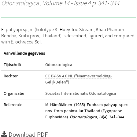
Odonatologica
, Volume 14 - Issue 4 p. 341- 344
E. pahyapi sp, n. (holotype 3- Huey Toe Stream, Khao Phanom
Bencha, Krabi prov,, Thailand) is described, figured, and compared
with E. ochracea Sel.
Aanvullende gegevens
Tijdschrift
Odonatologica
Rechten
CC BY-SA 4.0 NL ("Naamsvermelding-
GelijkDelen")
Organisatie
Societas Internationalis Odonatologica
Referentie
M. Hämäläinen. (1985). Euphaea pahyapi spec.
nov. from peninsular Thailand (Zygoptera:
Euphaeidae).
Odonatologica
,
14
(4), 341–344.
Download PDF