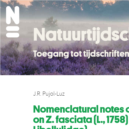
Natuurtijdsc
Toegang tot tijdschrift
J.R. Pujol-Luz
Nomenclatural notes o
on Z. fasciata (L., 1758