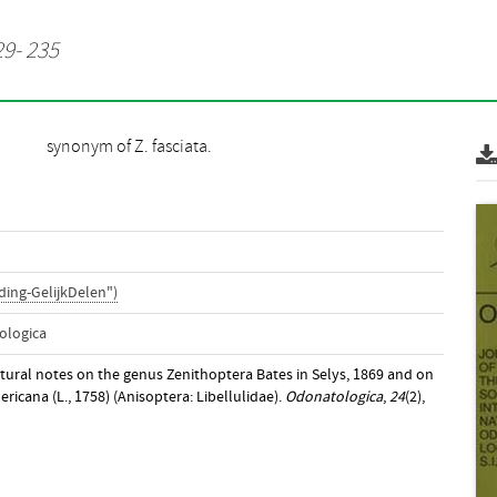
29- 235
synonym of Z. fasciata.
ing-GelijkDelen")
ologica
atural notes on the genus Zenithoptera Bates in Selys, 1869 and on
mericana (L., 1758) (Anisoptera: Libellulidae).
Odonatologica
,
24
(2),