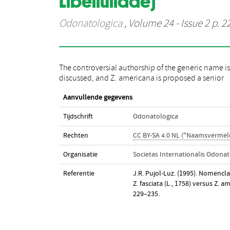
Libellulidae)
Odonatologica
, Volume 24 - Issue 2 p. 2
The controversial authorship of the generic name is
discussed, and Z. americana is proposed a senior
Aanvullende gegevens
Tijdschrift
Odonatologica
Rechten
CC BY-SA 4.0 NL ("Naamsvermeld
Organisatie
Societas Internationalis Odonat
Referentie
J.R. Pujol-Luz. (1995). Nomencl
Z. fasciata (L., 1758) versus Z. a
229–235.