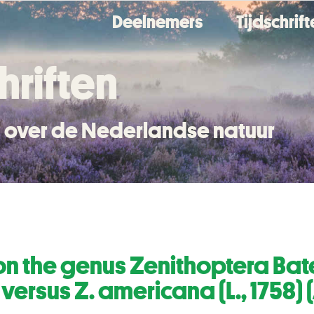
Deelnemers
Tijdschrif
hriften
en over de Nederlandse natuur
n the genus Zenithoptera Bates
) versus Z. americana (L., 1758)