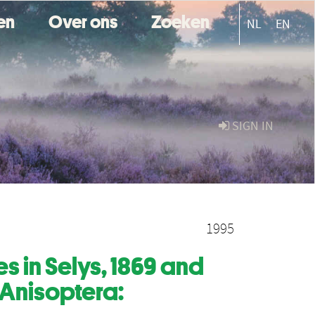
ten
Over ons
Zoeken
NL
EN
SIGN IN
1995
 in Selys, 1869 and
 (Anisoptera: