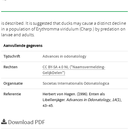
is described. It is suggested that ducks may cause a distinct decline
in a population of Erythromma viridulum (Charp.) by predation on
larvae and adults.
Aanvullende gegevens
Tijdschrift
Advances in odonatology
Rechten
CC BY-SA 4.0 NL ("Naamsvermelding-
GelijkDelen")
Organisatie
Societas Internationalis Odonatologica
Referentie
Herbert von Hagen. (1996). Enten als
Libellenjäger.
Advances in Odonatology
,
1A
(1),
43–45.
Download PDF