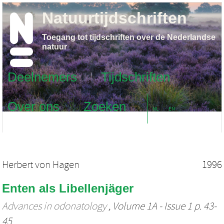
Natuurtijdschriften
Toegang tot tijdschriften over de Nederlandse
natuur
Deelnemers
Tijdschriften
Over ons
Zoeken
NL
EN
Herbert von Hagen
1996
Enten als Libellenjäger
Advances in odonatology
, Volume 1A - Issue 1 p. 43-
45