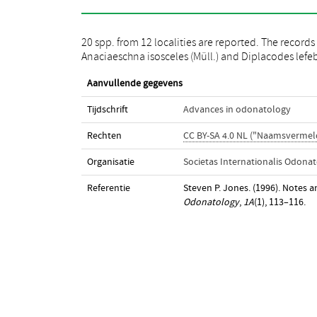
20 spp. from 12 localities are reported. The records
Anaciaeschna isosceles (Müll.) and Diplacodes lefeb
Aanvullende gegevens
Tijdschrift
Advances in odonatology
Rechten
CC BY-SA 4.0 NL ("Naamsvermeld
Organisatie
Societas Internationalis Odonat
Referentie
Steven P. Jones. (1996). Notes 
Odonatology
,
1A
(1), 113–116.