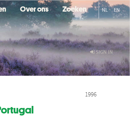
ten
Over ons
Zoeken
NL
EN
SIGN IN
1996
Portugal