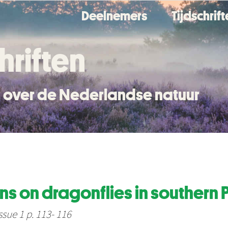
Deelnemers
Tijdschrif
hriften
en over de Nederlandse natuur
s on dragonflies in southern 
ssue 1 p. 113- 116