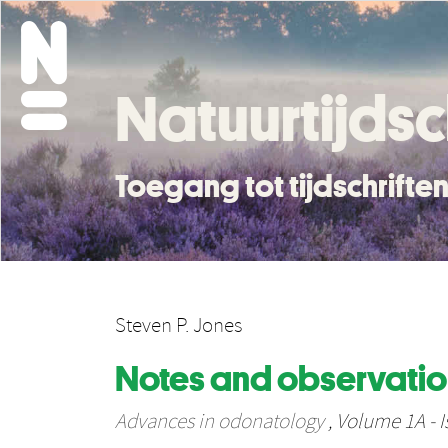
Natuurtijdsc
Toegang tot tijdschrift
Steven P. Jones
Notes and observation
Advances in odonatology
, Volume 1A - I