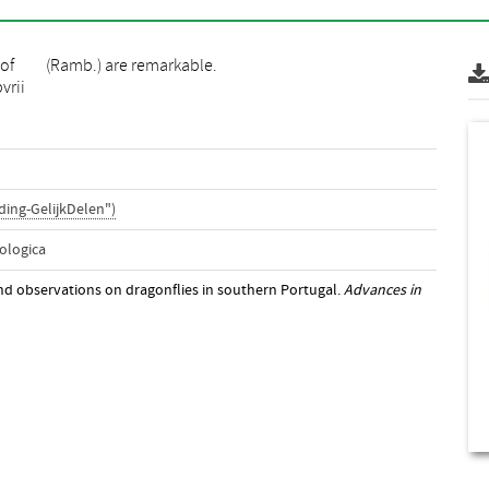
 of
(Ramb.) are remarkable.
vrii
ing-GelijkDelen")
ologica
and observations on dragonflies in southern Portugal.
Advances in