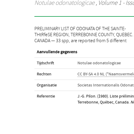
Notulae odonatologicae
, Volume 1 - Issu
PRELIMINARY LIST OF ODONATA OF THE SAINTE-
aquatic habitats. The duration of the flight season in
THtRfeSE REGION, TERREBONNE COUNTY, QUEBEC.
CANADA — 33 spp, are reported from 5 different
Aanvullende gegevens
Tijdschrift
Notulae odonatologicae
Rechten
CC BY-SA 4.0 NL ("Naamsvermeld
Organisatie
Societas Internationalis Odonat
Referentie
J.-G. Pilon. (1980). Liste préli
Terrebonne, Québec, Canada.
N