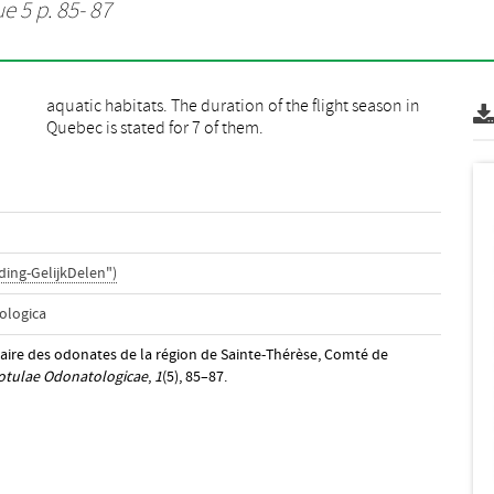
e 5 p. 85- 87
Quebec is stated for 7 of them.
ing-GelijkDelen")
ologica
minaire des odonates de la région de Sainte-Thérèse, Comté de
otulae Odonatologicae
,
1
(5), 85–87.