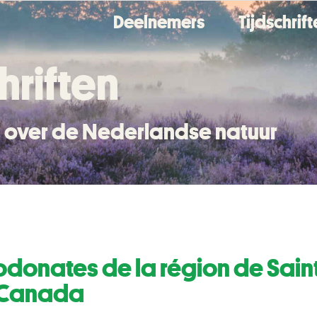
Deelnemers
Tijdschrif
hriften
en over de Nederlandse natuur
s odonates de la région de Sai
 Canada