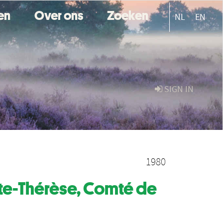
ten
Over ons
Zoeken
NL
EN
SIGN IN
1980
nte-Thérèse, Comté de