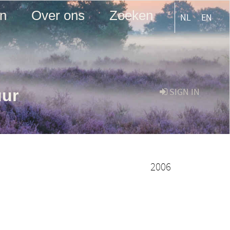
en
Over ons
Zoeken
NL
EN
uur
SIGN IN
2006