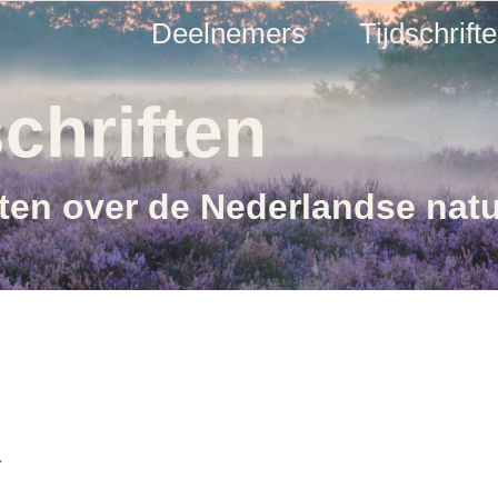
Deelnemers
Tijdschrift
chriften
ften over de Nederlandse nat