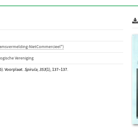
aamsvermelding-NietCommercieel")
ogische Vereniging
6). Voorplaat.
Spirula
,
353
(1), 137–137.