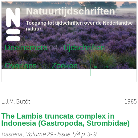
Natuurtijdschriften
Toegang tot tijdschriften over de Nederlandse
natuur
Deelnemers
Tijdschriften
Over ons
Zoeken
NL
EN
L.J.M. Butôt
1965
The Lambis truncata complex in
Indonesia (Gastropoda, Strombidae)
Basteria
, Volume 29 - Issue 1/4 p. 3- 9