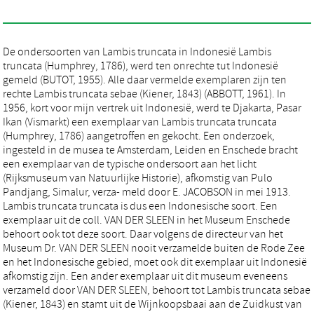
De ondersoorten van Lambis truncata in Indonesië Lambis
truncata (Humphrey, 1786), werd ten onrechte tut Indonesië
gemeld (BUTOT, 1955). Alle daar vermelde exemplaren zijn ten
rechte Lambis truncata sebae (Kiener, 1843) (ABBOTT, 1961). In
1956, kort voor mijn vertrek uit Indonesië, werd te Djakarta, Pasar
Ikan (Vismarkt) een exemplaar van Lambis truncata truncata
(Humphrey, 1786) aangetroffen en gekocht. Een onderzoek,
ingesteld in de musea te Amsterdam, Leiden en Enschede bracht
een exemplaar van de typische ondersoort aan het licht
(Rijksmuseum van Natuurlijke Historie), afkomstig van Pulo
Pandjang, Simalur, verza- meld door E. JACOBSON in mei 1913.
Lambis truncata truncata is dus een Indonesische soort. Een
exemplaar uit de coll. VAN DER SLEEN in het Museum Enschede
behoort ook tot deze soort. Daar volgens de directeur van het
Museum Dr. VAN DER SLEEN nooit verzamelde buiten de Rode Zee
en het Indonesische gebied, moet ook dit exemplaar uit Indonesië
afkomstig zijn. Een ander exemplaar uit dit museum eveneens
verzameld door VAN DER SLEEN, behoort tot Lambis truncata sebae
(Kiener, 1843) en stamt uit de Wijnkoopsbaai aan de Zuidkust van