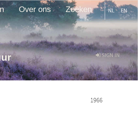
en
Over ons
Zoeken
NL
EN
uur
SIGN IN
1966