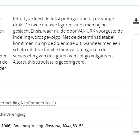
ns
ge
en
de
jden
s en
n de
Alloteuthis subulata is gecorrigeerd.
der
vermelding-NietCommercieel")
he Vereniging
 (1966). Boekbespreking.
Basteria
,
30
(4), 53–53.