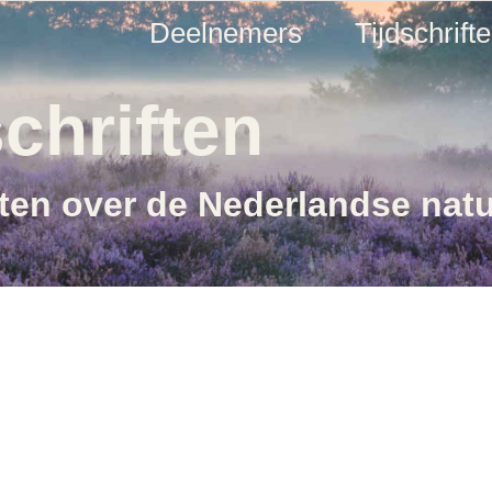
Deelnemers
Tijdschrift
chriften
ften over de Nederlandse nat