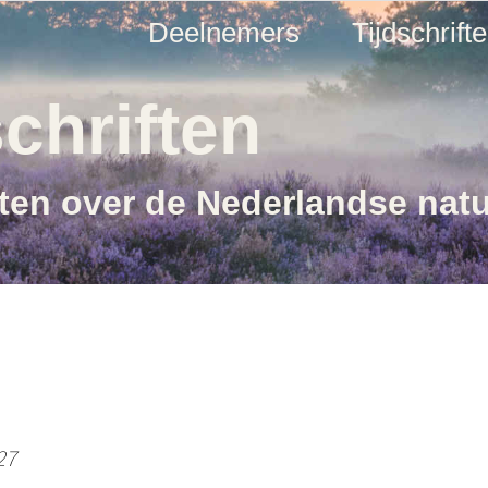
Deelnemers
Tijdschrift
chriften
ften over de Nederlandse nat
27