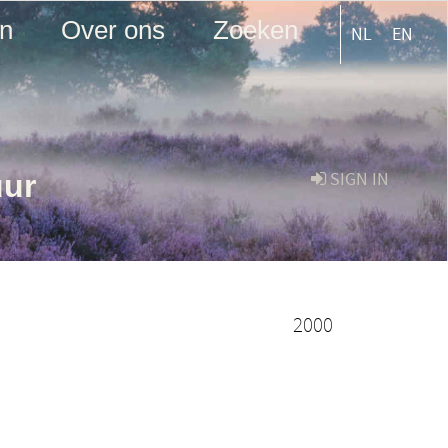
en
Over ons
Zoeken
NL
EN
uur
SIGN IN
2000