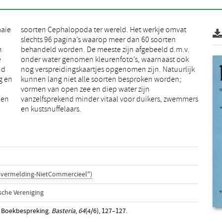
aaie
vat
n
.
e
k
nd
jk
g en
den;
men
ers
en kustsnuffelaars.
svermelding-NietCommercieel")
che Vereniging
). Boekbespreking.
Basteria
,
64
(4/6), 127–127.