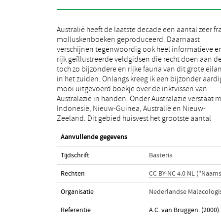
Australië heeft de laatste decade een aantal zeer fr
soorten Cephalopoda ter wereld. Het werkje om
molluskenboeken geproduceerd. Daarnaast
slechts 96 pagina’s waarop meer dan 60 soorten
verschijnen tegenwoordig ook heel informatieve e
behandeld worden. De meeste zijn afgebeeld d.m.v
rijk geïllustreerde veldgidsen die recht doen aan d
onder water genomen kleurenfoto’s, waarnaast oo
toch zo bijzondere en rijke fauna van dit grote eila
nog verspreidingskaartjes opgenomen zijn. Natuurli
in het zuiden. Onlangs kreeg ik een bijzonder aardi
kunnen lang niet alle soorten besproken wor
mooi uitgevoerd boekje over de inktvissen van
vormen van open zee en diep water zijn
Australazië in handen. Onder Australazië verstaat 
vanzelfsprekend minder vitaal voor duikers, zwemm
Indonesië, Nieuw-Guinea, Australië en Nieuw-
Zeeland. Dit gebied huisvest het grootste aantal
Aanvullende gegevens
Tijdschrift
Basteria
Rechten
CC BY-NC 4.0 NL ("Naam
Organisatie
Nederlandse Malacologis
Referentie
A.C. van Bruggen. (2000