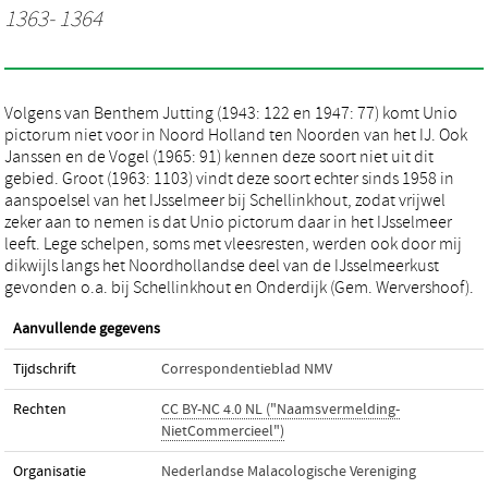
1363- 1364
Volgens van Benthem Jutting (1943: 122 en 1947: 77) komt Unio
pictorum niet voor in Noord Holland ten Noorden van het IJ. Ook
Janssen en de Vogel (1965: 91) kennen deze soort niet uit dit
gebied. Groot (1963: 1103) vindt deze soort echter sinds 1958 in
aanspoelsel van het IJsselmeer bij Schellinkhout, zodat vrijwel
zeker aan to nemen is dat Unio pictorum daar in het IJsselmeer
leeft. Lege schelpen, soms met vleesresten, werden ook door mij
dikwijls langs het Noordhollandse deel van de IJsselmeerkust
gevonden o.a. bij Schellinkhout en Onderdijk (Gem. Wervershoof).
Aanvullende gegevens
Tijdschrift
Correspondentieblad NMV
Rechten
CC BY-NC 4.0 NL ("Naamsvermelding-
NietCommercieel")
Organisatie
Nederlandse Malacologische Vereniging