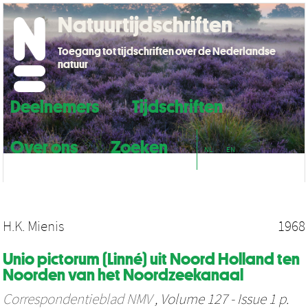
Natuurtijdschriften
Toegang tot tijdschriften over de Nederlandse
natuur
Deelnemers
Tijdschriften
Over ons
Zoeken
NL
EN
H.K. Mienis
1968
Unio pictorum (Linné) uit Noord Holland ten
Noorden van het Noordzeekanaal
Correspondentieblad NMV
, Volume 127 - Issue 1 p.