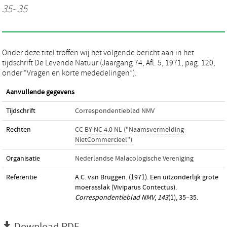
35- 35
Onder deze titel troffen wij het volgende bericht aan in het
tijdschrift De Levende Natuur (Jaargang 74, Afl. 5, 1971, pag. 120,
onder “Vragen en korte mededelingen”).
Aanvullende gegevens
Tijdschrift
Correspondentieblad NMV
Rechten
CC BY-NC 4.0 NL ("Naamsvermelding-
NietCommercieel")
Organisatie
Nederlandse Malacologische Vereniging
Referentie
A.C. van Bruggen. (1971). Een uitzonderlijk grote
moerasslak (Viviparus Contectus).
Correspondentieblad NMV
,
143
(1), 35–35.