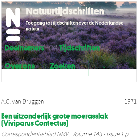
Natuurtijdschriften
Toegang tot tijdschriften over de Nederlandse
natuur
Deelnemers
Tijdschriften
Over ons
Zoeken
NL
EN
A.C. van Bruggen
1971
Een uitzonderlijk grote moerasslak
(Viviparus Contectus)
Correspondentieblad NMV
, Volume 143 - Issue 1 p.