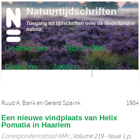
Natuurtijdschriften
Toegang tot tijdschriften over de Nederlandse
natuur
Deelnemers
Tijdschriften
Over ons
Zoeken
NL
EN
Ruud A. Bank
en
Gerard Spaink
1984
Een nieuwe vindplaats van Helix
Pomatia in Haarlem
Correspondentieblad NMV
, Volume 219 - Issue 1 p.