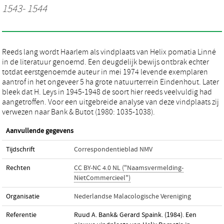
1543- 1544
Reeds lang wordt Haarlem als vindplaats van Helix pomatia Linné
in de literatuur genoemd. Een deugdelijk bewijs ontbrak echter
totdat eerstgenoemde auteur in mei 1974 levende exemplaren
aantrof in het ongeveer 5 ha grote natuurterrein Eindenhout. Later
bleek dat H. Leys in 1945-1948 de soort hier reeds veelvuldig had
aangetroffen. Voor een uitgebreide analyse van deze vindplaats zij
verwezen naar Bank & Butot (1980: 1035-1038).
Aanvullende gegevens
Tijdschrift
Correspondentieblad NMV
Rechten
CC BY-NC 4.0 NL ("Naamsvermelding-
NietCommercieel")
Organisatie
Nederlandse Malacologische Vereniging
Referentie
Ruud A. Bank& Gerard Spaink. (1984). Een