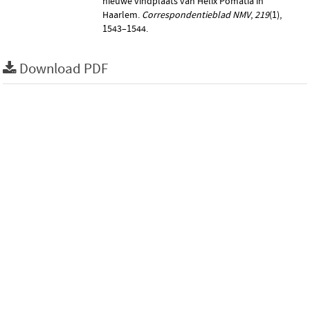
nieuwe vindplaats van Helix Pomatia in
Haarlem.
Correspondentieblad NMV
,
219
(1),
1543–1544.
Download PDF