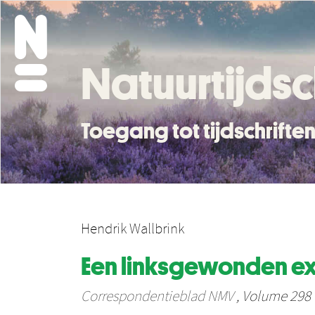
Natuurtijdsc
Toegang tot tijdschrift
Hendrik Wallbrink
Een linksgewonden exe
Correspondentieblad NMV
, Volume 298 -