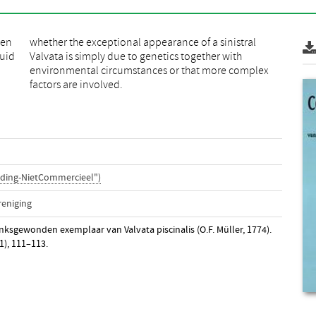
men
ral
Zuid
ith
factors are involved.
ding-NietCommercieel")
reniging
inksgewonden exemplaar van Valvata piscinalis (O.F. Müller, 1774).
(1), 111–113.