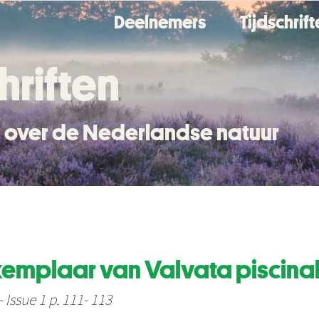
Deelnemers
Tijdschrif
hriften
en over de Nederlandse natuur
mplaar van Valvata piscinalis 
 Issue 1 p. 111- 113