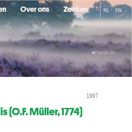
ten
Over ons
Zoeken
NL
EN
SIGN IN
1997
(O.F. Müller, 1774)