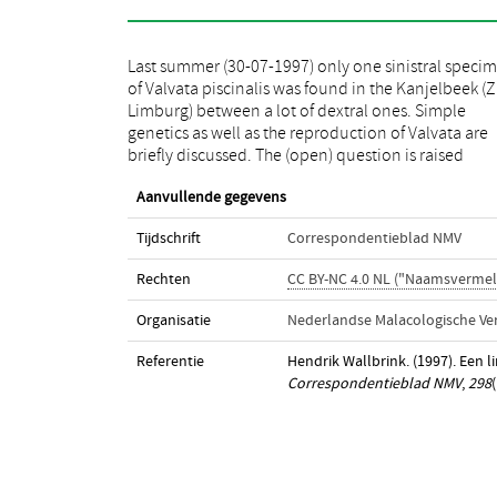
Last summer (30-07-1997) only one sinistral speci
whether the exceptional appearance of a sinist
of Valvata piscinalis was found in the Kanjelbeek (
Valvata is simply due to genetics together w
Limburg) between a lot of dextral ones. Simple
environmental circumstances or that more complex
genetics as well as the reproduction of Valvata are
briefly discussed. The (open) question is raised
Aanvullende gegevens
Tijdschrift
Correspondentieblad NMV
Rechten
CC BY-NC 4.0 NL ("Naamsvermel
Organisatie
Nederlandse Malacologische Ve
Referentie
Hendrik Wallbrink. (1997). Een l
Correspondentieblad NMV
,
298