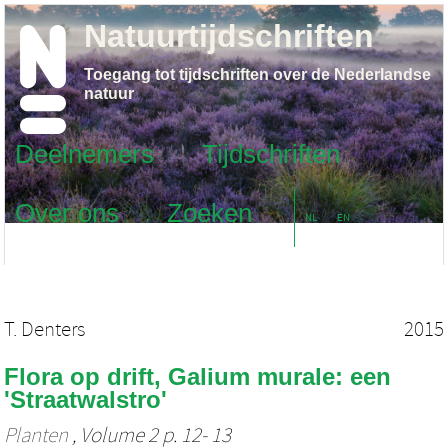
Natuurtijdschriften
Toegang tot tijdschriften over de Nederlandse
natuur
Deelnemers
Tijdschriften
Over ons
Zoeken
NL
EN
T. Denters
2015
Flora op drift, Galium murale: een
'Straatwalstro'
Planten
, Volume 2 p. 12- 13