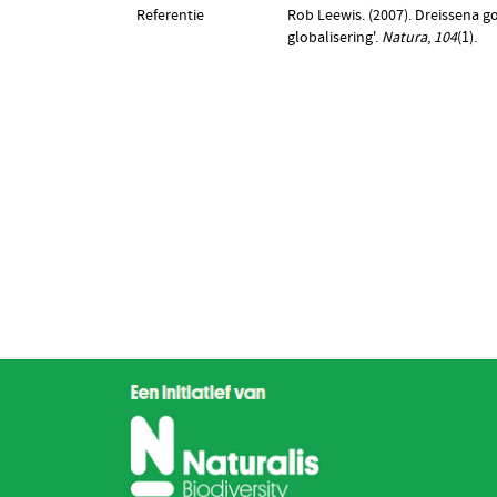
Referentie
Rob Leewis. (2007). Dreissena g
globalisering'.
Natura
,
104
(1).