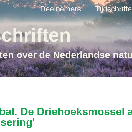
Deelnemers
Tijdschrift
chriften
ften over de Nederlandse nat
bal. De Driehoeksmossel a
isering'