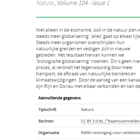
Natura
, Volume 104 - Issue 1
Niet alleen in de economie, ook in de natuur zien 
Roofblei vanuit de Donau ook de Rijn bereiken; do
steeds meer globalisering: ‘alles’ gaat op elkaar lijk
handel en transport komen de Japanse en Sachali
Steeds meer organismen overschrijden hun
duizendknoop in Nederland en het Konijn in Australië
natuurlijke grenzen en vestigen zich in nieuwe
voor en de klimaatswijziging heeft de
gebieden. Het resultaat hiervan kunnen we
Kastanjemineermot naar ons land gebracht, zoals aan
‘biologische globalisering’ noemen. Dit is geen ni
veel kastanjes te zien is. Over 'biologis
proces, al versnelt het tegenwoordig door meer
globalisering' verschijnt eind deze maand een boek bij
transport, de afbraak van natuurlijke barrières en
de KNNV Uitgeverij. Hierbij alvast een voorpublikatie
klimaatswijzigingen. Door de aanleg van een kana
zijn Rijn en Donau met elkaar verbonden en kan d
Aanvullende gegevens
Tijdschrift
Natura
Rechten
CC BY 3.0 NL ("Naamsvermeldin
Organisatie
KNNV vereniging voor veldbiolo