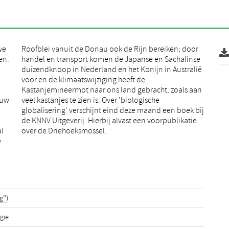
we
or
en.
nse
euw
che
al
over de Driehoeksmossel.
e
g")
gie