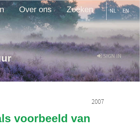
en
Over ons
Zoeken
NL
EN
uur
SIGN IN
2007
ls voorbeeld van