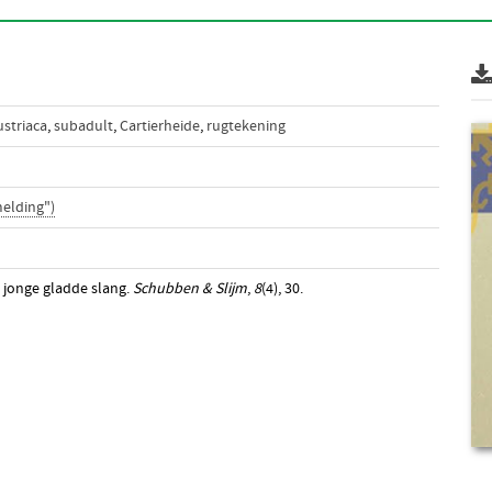
ustriaca
,
subadult
,
Cartierheide
,
rugtekening
elding")
 jonge gladde slang.
Schubben & Slijm
,
8
(4), 30.