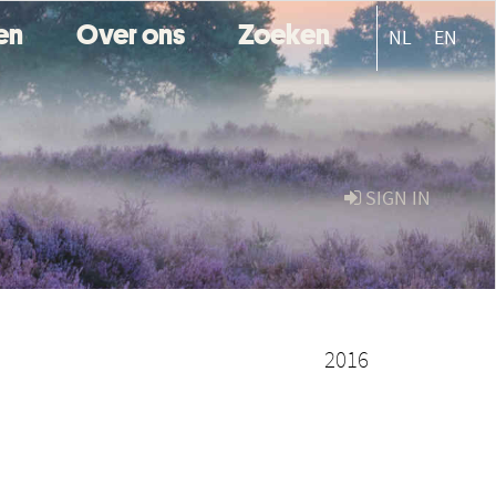
ten
Over ons
Zoeken
NL
EN
SIGN IN
2016