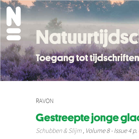
Natuurtijdsc
Toegang tot tijdschrift
RAVON
Gestreepte jonge gla
Schubben & Slijm
, Volume 8 - Issue 4 p. 