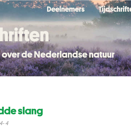
Deelnemers
Tijdschrif
hriften
en over de Nederlandse natuur
dde slang
4- 4