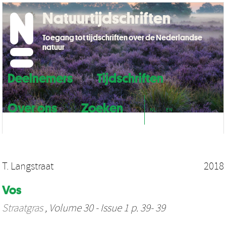
Natuurtijdschriften
Toegang tot tijdschriften over de Nederlandse
natuur
Deelnemers
Tijdschriften
Over ons
Zoeken
NL
EN
T. Langstraat
2018
Vos
Straatgras
, Volume 30 - Issue 1 p. 39- 39