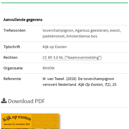
Aanvullende gegevens
Trefwoorden
toverchampignon
,
Agaricus geesterani
,
exoot
,
paddenstoel
,
Amsterdamse bos
Tijdschrift
Kijk op Exoten
Rechten
CC BY 3.0 NL ("Naamsvermelding")
Organisatie
RAVON
Referentie
M. van Tweel. (2018). De toverchampignon
verovert Nederland.
Kijk Op Exoten
,
7
(2), 25.
Download PDF