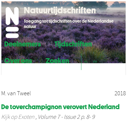
Natuurtijdschriften
Toegang tot tijdschriften over de Nederlandse
natuur
Deelnemers
Tijdschriften
Over ons
Zoeken
NL
EN
M. van Tweel
2018
De toverchampignon verovert Nederland
Kijk op Exoten
, Volume 7 - Issue 2 p. 8- 9