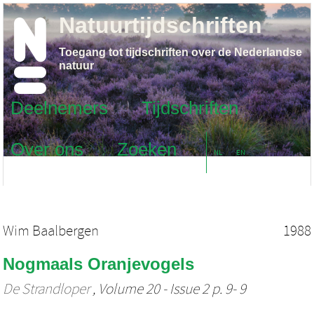
Natuurtijdschriften
Toegang tot tijdschriften over de Nederlandse
natuur
Deelnemers
Tijdschriften
Over ons
Zoeken
NL
EN
Wim Baalbergen
1988
Nogmaals Oranjevogels
De Strandloper
, Volume 20 - Issue 2 p. 9- 9