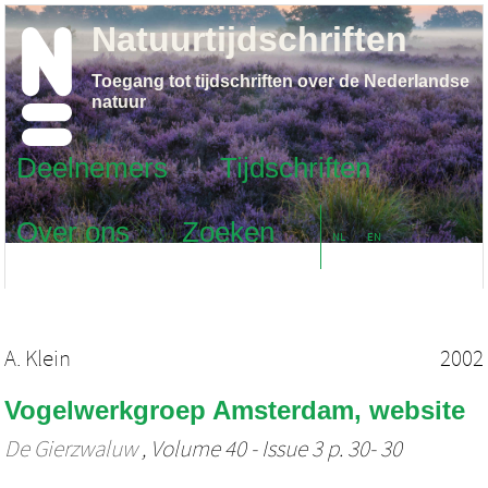
Natuurtijdschriften
Toegang tot tijdschriften over de Nederlandse
natuur
Deelnemers
Tijdschriften
Over ons
Zoeken
NL
EN
A. Klein
2002
Vogelwerkgroep Amsterdam, website
De Gierzwaluw
, Volume 40 - Issue 3 p. 30- 30