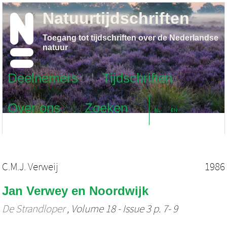
Natuurtijdschriften
Toegang tot tijdschriften over de Nederlandse
natuur
Deelnemers
Tijdschriften
Over ons
Zoeken
NL
EN
C.M.J. Verweij
1986
Jan Verwey en Noordwijk
De Strandloper
, Volume 18 - Issue 3 p. 7- 9