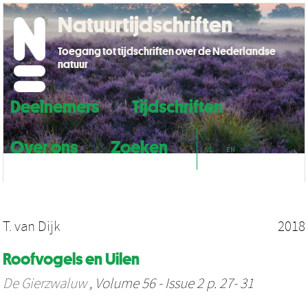
Natuurtijdschriften
Toegang tot tijdschriften over de Nederlandse
natuur
Deelnemers
Tijdschriften
Over ons
Zoeken
NL
EN
T. van Dijk
2018
Roofvogels en Uilen
De Gierzwaluw
, Volume 56 - Issue 2 p. 27- 31