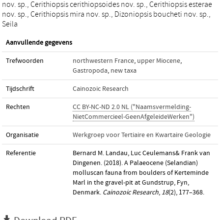
nov. sp., Cerithiopsis cerithiopsoides nov. sp., Cerithiopsis esterae
nov. sp., Cerithiopsis mira nov. sp., Dizoniopsis boucheti nov. sp.,
Seila
Aanvullende gegevens
Trefwoorden
northwestern France
,
upper Miocene
,
Gastropoda
,
new taxa
Tijdschrift
Cainozoic Research
Rechten
CC BY-NC-ND 2.0 NL ("Naamsvermelding-
NietCommercieel-GeenAfgeleideWerken")
Organisatie
Werkgroep voor Tertiaire en Kwartaire Geologie
Referentie
Bernard M. Landau, Luc Ceulemans& Frank van
Dingenen. (2018). A Palaeocene (Selandian)
molluscan fauna from boulders of Kerteminde
Marl in the gravel-pit at Gundstrup, Fyn,
Denmark.
Cainozoic Research
,
18
(2), 177–368.