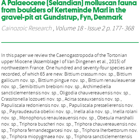
A Palaeocene (Selandian) molluscan fauna
from boulders of Kerteminde Marl in the
gravel-pit at Gundstrup, Fyn, Denmark
Cainozoic Research
, Volume 18 - Issue 2 p. 177- 368
In this paper we review the Caenogastropoda of the Tortonian
upper Miocene (Assemblage I of Van Dingenen et al., 2015) of
northwestern France. One hundred and seventy-four species are
recorded, of which 65 are new: Bittium crassum nov. sp., Bittium
gallicum nov. sp., Bittium pingue nov. sp., Bittium renauleauense
nov. sp., Semibittium brebioni nov. sp., Archimediella
sancticlementensis nov. sp., Oligodia chauvereauensis nov. sp.,
Crassitonella lozoueti nov. sp., Acirsa sceauxsensis nov. sp.,
Papuliscala redoniensis nov. sp., Papuliscala presselierensis nov.
sp., Payraudeautia obelixi nov. sp., Inella alia nov. sp., Inella rolani
nov. sp., Monophorus renauleauensis nov. sp., Obesula marshalli
nov. sp., Triphora buscheri nov. sp., Triphora chauvereauensis nov.
sp., Triphora fernandezgarcesi nov. sp., Triphora lherbettorum nov.
sp., Triphora miopygmaea nov. sp., Triphora sancticlementensis