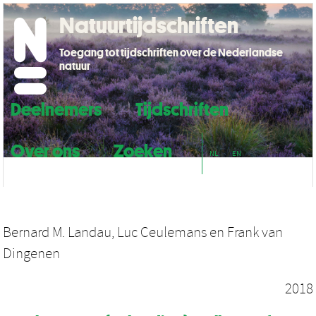
Natuurtijdschriften
Toegang tot tijdschriften over de Nederlandse
natuur
Deelnemers
Tijdschriften
Over ons
Zoeken
NL
EN
Bernard M. Landau
,
Luc Ceulemans
en
Frank van
Dingenen
2018