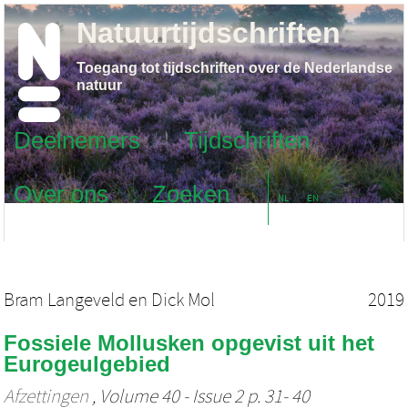
Natuurtijdschriften
Toegang tot tijdschriften over de Nederlandse
natuur
Deelnemers
Tijdschriften
Over ons
Zoeken
NL
EN
Bram Langeveld
en
Dick Mol
2019
Fossiele Mollusken opgevist uit het
Eurogeulgebied
Afzettingen
, Volume 40 - Issue 2 p. 31- 40