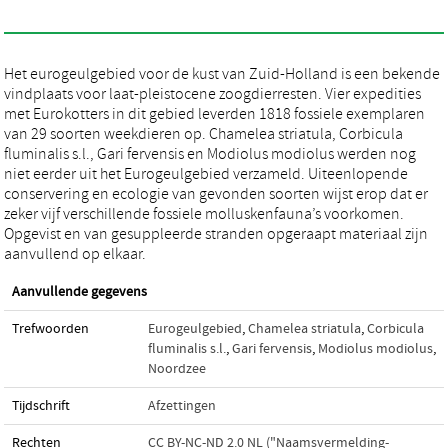
Het eurogeulgebied voor de kust van Zuid-Holland is een bekende
vindplaats voor laat-pleistocene zoogdierresten. Vier expedities
met Eurokotters in dit gebied leverden 1818 fossiele exemplaren
van 29 soorten weekdieren op. Chamelea striatula, Corbicula
fluminalis s.l., Gari fervensis en Modiolus modiolus werden nog
niet eerder uit het Eurogeulgebied verzameld. Uiteenlopende
conservering en ecologie van gevonden soorten wijst erop dat er
zeker vijf verschillende fossiele molluskenfauna’s voorkomen.
Opgevist en van gesuppleerde stranden opgeraapt materiaal zijn
aanvullend op elkaar.
Aanvullende gegevens
Trefwoorden
Eurogeulgebied
,
Chamelea striatula
,
Corbicula
fluminalis s.l.
,
Gari fervensis
,
Modiolus modiolus
,
Noordzee
Tijdschrift
Afzettingen
Rechten
CC BY-NC-ND 2.0 NL ("Naamsvermelding-