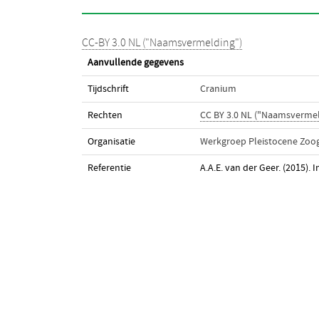
CC-BY 3.0 NL ("Naamsvermelding")
Aanvullende gegevens
Tijdschrift
Cranium
Rechten
CC BY 3.0 NL ("Naamsvermel
Organisatie
Werkgroep Pleistocene Zoo
Referentie
A.A.E. van der Geer. (2015).