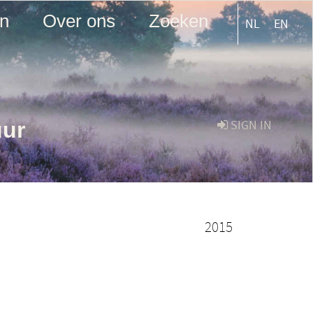
en
Over ons
Zoeken
NL
EN
uur
SIGN IN
2015