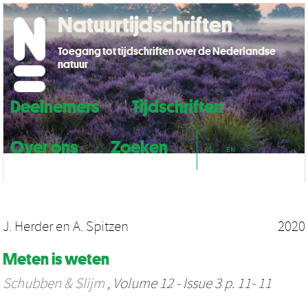
Natuurtijdschriften
Toegang tot tijdschriften over de Nederlandse
natuur
Deelnemers
Tijdschriften
Over ons
Zoeken
NL
EN
J. Herder
en
A. Spitzen
2020
Meten is weten
Schubben & Slijm
, Volume 12 - Issue 3 p. 11- 11