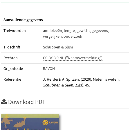
Aanvullende gegevens
Trefwoorden
amfibieeën
,
lengte
,
gewicht
,
gegevens
,
vergelijken
,
onderzoek
Tijdschrift
Schubben & Slijm
Rechten
CC BY 3.0 NL ("Naamsvermelding")
Organisatie
RAVON
Referentie
J. Herder& A. Spitzen. (2020). Meten is weten.
Schubben & Slijm
,
12
(3), 45.
Download PDF