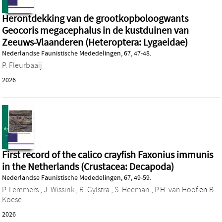
Herontdekking van de grootkopboloogwants
Geocoris megacephalus in de kustduinen van
Zeeuws-Vlaanderen (Heteroptera: Lygaeidae)
Nederlandse Faunistische Mededelingen, 67, 47-48.
P. Fleurbaaij
2026
First record of the calico crayfish Faxonius immunis
in the Netherlands (Crustacea: Decapoda)
Nederlandse Faunistische Mededelingen, 67, 49-59.
P. Lemmers
,
J. Wissink
,
R. Gylstra
,
S. Heeman
,
P.H. van Hoof
en
B.
Koese
2026