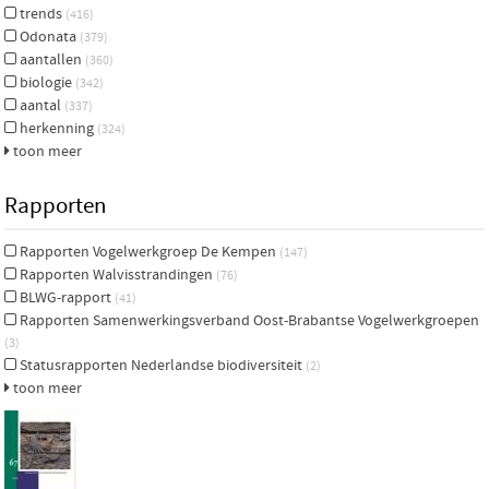
trends
(416)
Odonata
(379)
aantallen
(360)
biologie
(342)
aantal
(337)
herkenning
(324)
toon meer
Rapporten
Rapporten Vogelwerkgroep De Kempen
(147)
Rapporten Walvisstrandingen
(76)
BLWG-rapport
(41)
Rapporten Samenwerkingsverband Oost-Brabantse Vogelwerkgroepen
(3)
Statusrapporten Nederlandse biodiversiteit
(2)
toon meer