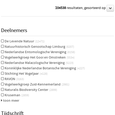
104538
resultaten, gesorteerd op
Deelnemers
De Levende Natuur
(12471)
Natuurhistorisch Genootschap Limburg
(8207)
Nederlandse Entomologische Vereniging
(8158)
Vogelwerkgroep Het Gooi en Omstreken
(5534)
Nederlandse Malacologische Vereniging
(5223)
Koninklijke Nederlandse Botanische Vereniging
(4227)
Stichting Het Vogeljaar
(4128)
RAVON
(3163)
Vogelwerkgroep Zuid-Kennemerland
(2981)
Naturalis Biodiversity Center
(2899)
Kruseman
(2859)
toon meer
Tijdschrift