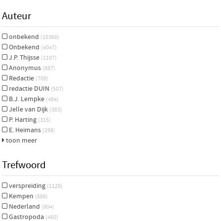
Auteur
onbekend
(10368)
Onbekend
(4047)
J.P. Thijsse
(1107)
Anonymus
(887)
Redactie
(709)
redactie DUIN
(507)
B.J. Lempke
(484)
Jelle van Dijk
(383)
P. Harting
(315)
E. Heimans
(298)
toon meer
Trefwoord
verspreiding
(1129)
Kempen
(886)
Nederland
(804)
Gastropoda
(460)