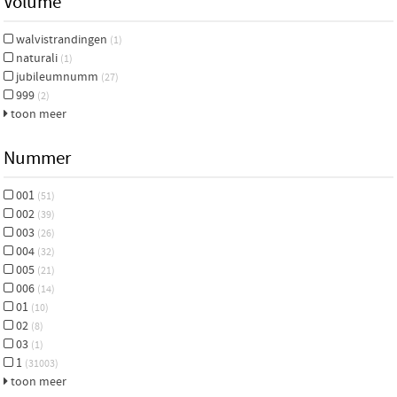
Volume
walvistrandingen
(1)
naturali
(1)
jubileumnumm
(27)
999
(2)
toon meer
Nummer
001
(51)
002
(39)
003
(26)
004
(32)
005
(21)
006
(14)
01
(10)
02
(8)
03
(1)
1
(31003)
toon meer