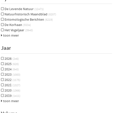
De Levende Natuur
(12471)
Natuurhistorisch Maandblad
(8207)
Entomologische Berichten
(6219)
De Korhaan
(5534)
Het Vogeljaar
(3940)
toon meer
Jaar
2026
(246)
2025
(620)
2024
(840)
2023
(1083)
2022
(1175)
2021
(1327)
2020
(1366)
2019
(1411)
toon meer