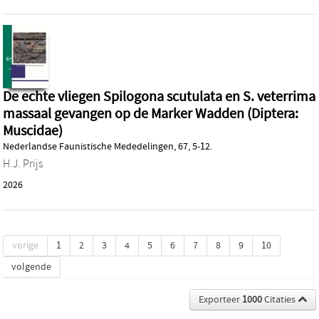
De echte vliegen Spilogona scutulata en S. veterrima
massaal gevangen op de Marker Wadden (Diptera:
Muscidae)
Nederlandse Faunistische Mededelingen, 67, 5-12.
H.J. Prijs
2026
vorige
1
2
3
4
5
6
7
8
9
10
volgende
Exporteer
1000
Citaties