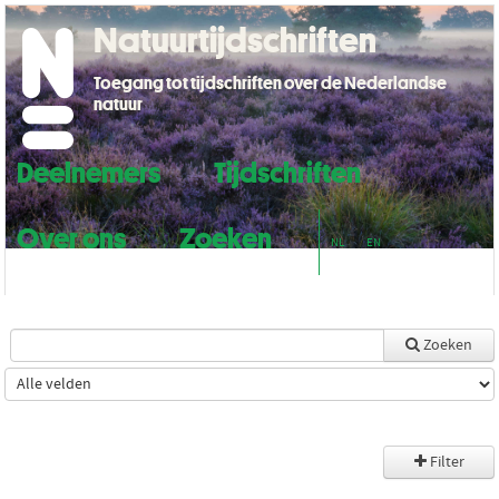
Natuurtijdschriften
Toegang tot tijdschriften over de Nederlandse
natuur
Deelnemers
Tijdschriften
Over ons
Zoeken
NL
EN
Zoeken
Filter