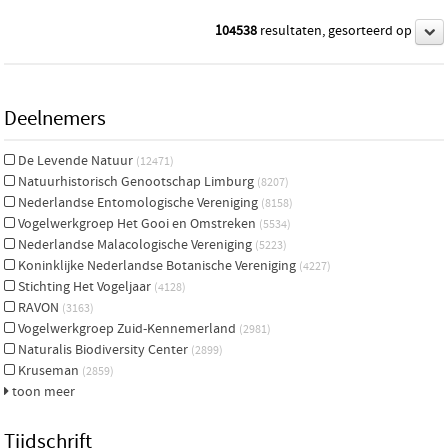
104538
resultaten, gesorteerd op
Deelnemers
De Levende Natuur
(12471)
Natuurhistorisch Genootschap Limburg
(8207)
Nederlandse Entomologische Vereniging
(8158)
Vogelwerkgroep Het Gooi en Omstreken
(5534)
Nederlandse Malacologische Vereniging
(5223)
Koninklijke Nederlandse Botanische Vereniging
(4227)
Stichting Het Vogeljaar
(4128)
RAVON
(3163)
Vogelwerkgroep Zuid-Kennemerland
(2981)
Naturalis Biodiversity Center
(2899)
Kruseman
(2859)
toon meer
Tijdschrift