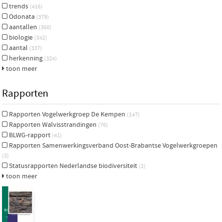
trends
(416)
Odonata
(379)
aantallen
(360)
biologie
(342)
aantal
(337)
herkenning
(324)
toon meer
Rapporten
Rapporten Vogelwerkgroep De Kempen
(147)
Rapporten Walvisstrandingen
(76)
BLWG-rapport
(41)
Rapporten Samenwerkingsverband Oost-Brabantse Vogelwerkgroepen
(3)
Statusrapporten Nederlandse biodiversiteit
(2)
toon meer