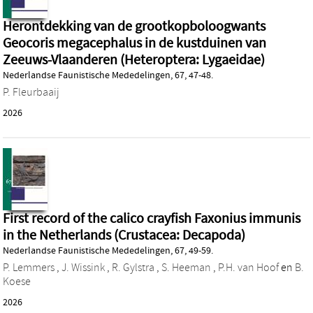
Herontdekking van de grootkopboloogwants
Geocoris megacephalus in de kustduinen van
Zeeuws-Vlaanderen (Heteroptera: Lygaeidae)
Nederlandse Faunistische Mededelingen, 67, 47-48.
P. Fleurbaaij
2026
First record of the calico crayfish Faxonius immunis
in the Netherlands (Crustacea: Decapoda)
Nederlandse Faunistische Mededelingen, 67, 49-59.
P. Lemmers
,
J. Wissink
,
R. Gylstra
,
S. Heeman
,
P.H. van Hoof
en
B.
Koese
2026