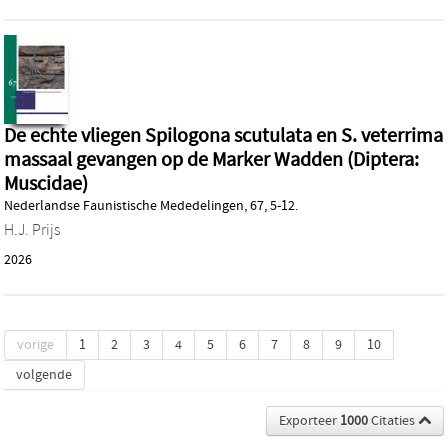
De echte vliegen Spilogona scutulata en S. veterrima
massaal gevangen op de Marker Wadden (Diptera:
Muscidae)
Nederlandse Faunistische Mededelingen, 67, 5-12.
H.J. Prijs
2026
vorige
1
2
3
4
5
6
7
8
9
10
volgende
Exporteer
1000
Citaties