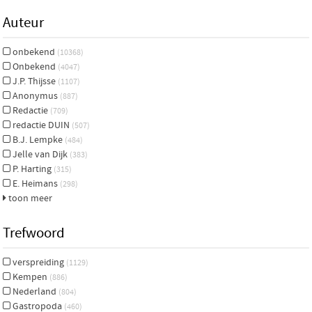
Auteur
onbekend
(10368)
Onbekend
(4047)
J.P. Thijsse
(1107)
Anonymus
(887)
Redactie
(709)
redactie DUIN
(507)
B.J. Lempke
(484)
Jelle van Dijk
(383)
P. Harting
(315)
E. Heimans
(298)
toon meer
Trefwoord
verspreiding
(1129)
Kempen
(886)
Nederland
(804)
Gastropoda
(460)