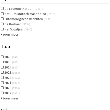
De Levende Natuur
(12471)
Natuurhistorisch Maandblad
(8207)
Entomologische Berichten
(6219)
De Korhaan
(5534)
Het Vogeljaar
(3940)
toon meer
Jaar
2026
(246)
2025
(620)
2024
(840)
2023
(1083)
2022
(1175)
2021
(1327)
2020
(1366)
2019
(1411)
toon meer