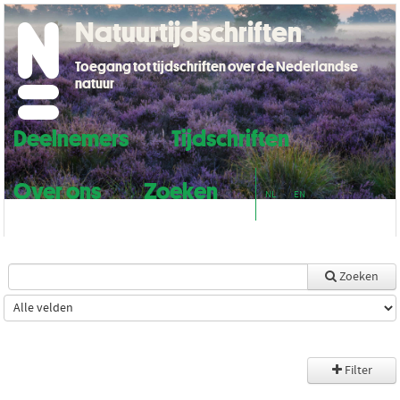
Natuurtijdschriften
Toegang tot tijdschriften over de Nederlandse
natuur
Deelnemers
Tijdschriften
Over ons
Zoeken
NL
EN
Zoeken
Filter