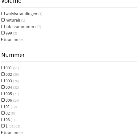
Volume
walvistrandingen
(1)
naturali
(1)
jubileumnumm
(27)
999
(2)
toon meer
Nummer
001
(51)
002
(39)
003
(26)
004
(32)
005
(21)
006
(14)
01
(10)
02
(8)
03
(1)
1
(31003)
toon meer