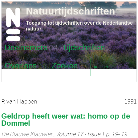
Natuurtijdschriften
Toegang tot tijdschriften over de Nederlandse
natuur
Deelnemers
Tijdschriften
Over ons
Zoeken
NL
EN
P. van Happen
1991
Geldrop heeft weer wat: homo op de
Dommel
De Blauwe Klauwier
, Volume 17 - Issue 1 p. 19- 19