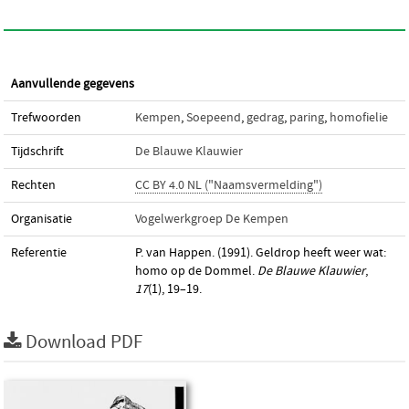
Aanvullende gegevens
Trefwoorden
Kempen
,
Soepeend
,
gedrag
,
paring
,
homofielie
Tijdschrift
De Blauwe Klauwier
Rechten
CC BY 4.0 NL ("Naamsvermelding")
Organisatie
Vogelwerkgroep De Kempen
Referentie
P. van Happen. (1991). Geldrop heeft weer wat:
homo op de Dommel.
De Blauwe Klauwier
,
17
(1), 19–19.
Download PDF