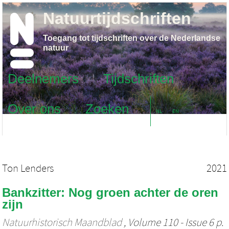
Natuurtijdschriften
Toegang tot tijdschriften over de Nederlandse
natuur
Deelnemers
Tijdschriften
Over ons
Zoeken
NL
EN
Ton Lenders
2021
Bankzitter: Nog groen achter de oren
zijn
Natuurhistorisch Maandblad
, Volume 110 - Issue 6 p.