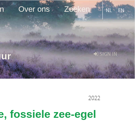
en
Over ons
Zoeken
NL
EN
uur
SIGN IN
2022
, fossiele zee-egel