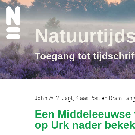
Natuurtijds
Toegang tot tijdschri
John W. M. Jagt
,
Klaas Post
en
Bram Lang
Een Middeleeuwse vo
op Urk nader beke