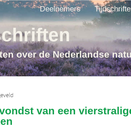
Deelnemers
Tijdschrift
chriften
ften over de Nederlandse nat
eveld
ndst van een vierstralige
ken