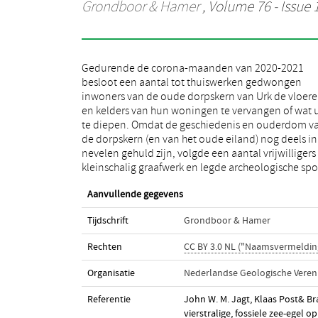
Grondboor & Hamer
, Volume 76 - Issue 1
Gedurende de corona-maanden van 2020-2021
en vondsten vast. Temidden van talrijke resten van
besloot een aantal tot thuiswerken gedwongen
aardewerk, munten en slachtafval vielen – op
inwoners van de oude dorpskern van Urk de vloer
verschillende locaties – meerdere zwerfsteenfossiel
en kelders van hun woningen te vervangen of wat u
op. Dat is vreemd: fossielen lijken in een esdek ond
te diepen. Omdat de geschiedenis en ouderdom v
de vloer van kleine vissershuisjes niet direct op h
de dorpskern (en van het oude eiland) nog deels in
plaats. Hier gaan we kort in op het hoe en waarom van
nevelen gehuld zijn, volgde een aantal vrijwilligers 
deze ‘artefacten’ en beschrijven we een heel bijzon
kleinschalig graafwerk en legde archeologische sp
Aanvullende gegevens
Tijdschrift
Grondboor & Hamer
Rechten
CC BY 3.0 NL ("Naamsvermeldin
Organisatie
Nederlandse Geologische Veren
Referentie
John W. M. Jagt, Klaas Post& B
vierstralige, fossiele zee-egel 