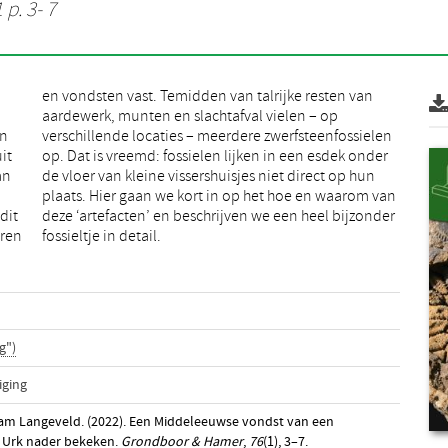
 p. 3- 7
en
en
it
er
an
un
dit
der
oren
fossieltje in detail.
g")
iging
ram Langeveld. (2022). Een Middeleeuwse vondst van een
op Urk nader bekeken.
Grondboor & Hamer
,
76
(1), 3–7.