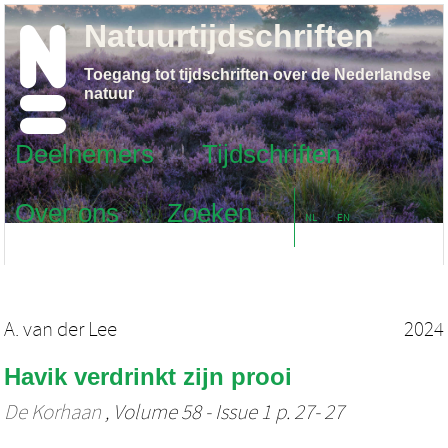
Natuurtijdschriften
Toegang tot tijdschriften over de Nederlandse
natuur
Deelnemers
Tijdschriften
Over ons
Zoeken
NL
EN
A. van der Lee
2024
Havik verdrinkt zijn prooi
De Korhaan
, Volume 58 - Issue 1 p. 27- 27